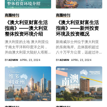
商圈特刊
商圈特刊
《澳大利亚财富生活
《澳大利亚财富生活
指南》——澳大利亚
指南》——新州投资
整体投资环境介绍
环境及投资概况
澳大利亚的土地 澳大利亚位
新南威尔士州位于澳大利亚
于南太平洋和印度洋之间，
的东南海岸。总体面积超过
并由澳大利亚大陆好人塔斯
八十万平方公里，远超过许
马尼亚等岛屿组成。土地面
多欧洲国家。新南威尔士州
BY
ADMIN
APRIL 23, 2024
BY
ADMIN
APRIL 23, 2024
积约769.2万平方公里，占世
是亚太乃至全球的重要文化
界陆地面积的百分之五；是
中心，本地经济实力雄踞全
继俄罗斯，加拿大，中国，
球前列，拥有独特的商业机
美国和巴西之后的世界第六
会。 新南威尔士州是澳大利
大国。澳大利亚也是六大的
亚最大、最多元化的区域经
国家中唯一完全被水包围的
济体，为想投资或开办新企
国家。 地理和气候特征 澳大
业的人们提供了广泛的机
利亚是世界上最小的大陆。
会。该地区拥有丰富的自然
这也是海拔最低、最平坦也
资源，大量的农业和矿业部