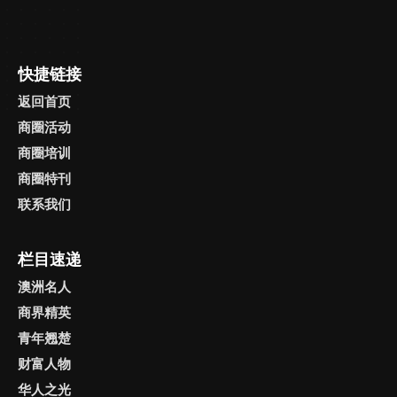
来， “矿业热潮” 给各州和联
特，为在美国闭市和在英国
该项最高信用评级，并且十
设成最佳商业场所，发展南
邦政府带来了可观的收入。
开市的金融市场搭建了桥
多年来一直保持着该评级。
澳州的国际关系，推动南澳
矿产和能源的开采，对于提
梁。澳大利亚与快速发展的
这不仅显示了维州抵御全球
州与世界进行联动，确保南
供现代社会赖以生存的原材
亚洲市场也有着长期的联
快捷链接
经济下滑的超强能力，同时
澳州的小型企业有机会进入
料是至关重要的。因此澳大
系。悉尼是亚太地区银行、
也给予维州政府足够信心投
资本市场和国际市场。南澳
利亚相关部门也在致力为技
外汇、股票、期货、管理基
返回首页
资建设基础设施项目，并为
州的产业主要覆盖国防、资
术开发和环境研究投入相关
金及金融财务公司提供服务
商圈活动
维州的所有企业提供稳定的
源、葡萄酒、生物科学、电
资源。 澳大利亚资源的主要
的中心，全国超过90%的国
税务环境。 持续增长的亚洲
子、信息通信技术和健康保
商圈培训
包含矿物，石油和天然气工
际银行总部都设立在悉尼。
外来移民让维多利亚州获益
健等领域。 投资南澳州的最
商圈特刊
业。矿产业涵盖矿产（包括
同时，悉尼和新南威尔士州
良多，劳动力的规模和技能
佳时机 通过吸引全球的新型
煤炭）及相关矿物加工业的
政府的大力支持以及卓越的
联系我们
水平均随之提高。人口增长
和创意性企业投资南澳州的
勘探和开采，占国内生产总
生活质量也将为投资者提供
推动了住房建设，让整个区
主要增长领域，南澳的经济
值（GDP）的8％。澳大利亚
强有力的支持。 信息与通讯
域的经济活动更加活跃。与
基础正在转型。同时，该州
矿产部门是世界上大部分主
技术 澳大利亚约64%的新创
栏目速递
此同时，面向亚洲新市场的
也积极地同现有投资人合
要矿产品的前五名生产商，
科技企业位于新州，使其成
澳洲名人
出口（尤其是中国和日本）
作，释放他们的全部潜能。
包括：...
为领先的创新、高增长企业
为维州创造了新的收入来
为了协助实现这一目标，南
商界精英
聚集地。新州提供澳大利亚
源，进一步促进了经济活动
澳设立了一个新机构——南
58％的电脑、信息和电信服
青年翘楚
的活跃。维多利亚州依托本
澳州政府招商引资局，直接
务出口，拥有全国超过60％
财富人物
身的农业生产能力，成为澳
高效地与企业合作。 南澳州
的ICT业务。 新南威尔士州是
大利亚首屈一指的食品和纤
政府招商引资局，在政府和
华人之光
澳大利亚数字创意和信息通