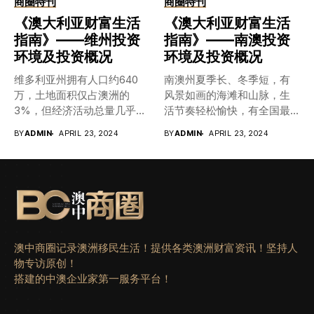
商圈特刊
商圈特刊
最干燥的（除了南极洲外）
门，强大的制造业、能源产
《澳大利亚财富生活
《澳大利亚财富生活
大陆。 澳大利亚大陆上的最
业、旅游经济和服务业。新
指南》——维州投资
指南》——南澳投资
高点是新南威尔士州的科修
南威尔士州拥有约802万人口
斯科山（Kosciuszko），海
（截至2018年9月），贡献了
环境及投资概况
环境及投资概况
拔2228米。最低点是南澳大
约三分之一的国内生产总
维多利亚州拥有人口约640
南澳州夏季长、冬季短，有
亚州艾尔湖（Lake Eyre）的
值。 新州拥有全球最完善的
万，土地面积仅占澳洲的
风景如画的海滩和山脉，生
干床，海拔低于海平面15米。
政治、监管和金融体制之
3%，但经济活动总量几乎占
活节奏轻松愉快，有全国最
澳大利亚大陆和塔斯马尼亚
一，是稳定的经济动力来
到全国的四分之一。多元化
好的葡萄园。这里有大片近
被数以千计的小岛屿和众多
源。 新州正处在将改变未来
BY
ADMIN
APRIL 23, 2024
BY
ADMIN
APRIL 23, 2024
的经济、长期的繁荣历史以
在咫尺的公园绿地，经常举
的大岛包围着。海岸线总长
全球经济格局之产业的前沿
及多个行业的全面增长确保
办世界性节庆活动和国际体
度（36,735公里）中近40％
和中心： 金融服务 新南威尔
了维多利亚州持久的经济实
育比赛。英国经济学人智库
由岛屿海岸线组成。澳大利
士州在澳洲的服务行业中占
力。而维州的经济实力更因
对全球宜居城市的排名中，
亚作为一个岛国，海岸线在
主导地位，突出强调了以银
全球第十二大经济体——澳
南澳州首府阿德莱德连续多
确定国家领土边界方面发挥
行、保险和金融、信息通信
大利亚稳步增长的全国经济
年稳坐第五名。 南澳州致力
着重要的作用。 澳洲的自然
技术、法律、会计和工程为
而进一步增强。 维多利亚州
于发展一个强劲高效的多元
资源 矿产资源 一直以来，矿
中心的知识型经济的优势。
澳中商圈记录澳洲移民生活！提供各类澳洲财富资讯！坚持人
也是澳大利亚唯一一个拥有
经济，这将有赖于有技术的
产和能源资源的开发都在为
金融和保险服务是该州最大
物专访原创！
AAA信用评级的州，该等级
劳动大军在各行各业发挥创
澳大利亚经济的发展做出着
的产业，截止至2019年六
搭建的中澳企业家第一服务平台！
是世界经济体的最高标准。
造性作用，因此为吸引新移
重要的贡献，特别是对于西
月，占全国该行业的79%之
维州从两家信用评级机构
民的加入创造力极好条件。
澳大利亚州而言。最近10余年
高。 新州的时区地理位置独
（标准普尔和穆迪）获得了
南澳州政府致力于将本州建