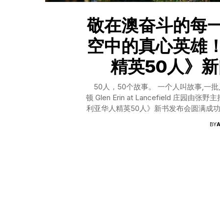
敬在澳奋斗的每
空中的真心英雄
精英50人》
50人，50个故事。 一个人叫故事,一批
顿 Glen Erin at Lancefiel
利亚华人精英50人》新书发布会圆满成
翠领事、维州政府大中华区投资总监杨
BY
Yang 女士、 澳大利亚首位华人联邦议员
人，悉尼上海商会名誉会长及本书推荐序
民大学经济学博士 吕中楼先生和从悉尼
共同见证澳中关系50年，华人精英50人
望澳中建交50多年历程，讲述50位代
拾贝者，把许多闪光的贝壳串联成了项链
命里生生不息的希望。她在以这种特殊的
代表也纷纷前来庆贺：中国侨商联合会常
士、墨尔本江苏会终身荣誉会长陈杨国生