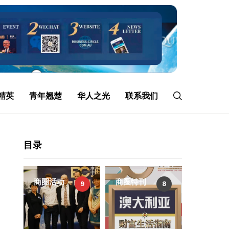
精英
青年翘楚
华人之光
联系我们
目录
商圈活动
商圈特刊
9
8