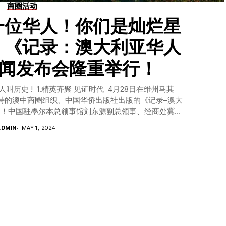
商圈活动
一位华人！你们是灿烂星
！《记录：澳大利亚华人
新闻发布会隆重举行！
人叫历史 ! 1.精英齐聚 见证时代 4月28日在维州马其
d 庄园由张野主持的澳中商圈组织、中国华侨出版社出版的《记录–澳大
功！中国驻墨尔本总领事馆刘东源副总领事、经商处冀雪
志宁先生、澳易委农业食品部高级贸易顾问 Green
ADMIN
MAY 1, 2024
Gladys Liu女士、中国著名媒体人、澳洲连和集团创始
作者许仰东先生、胡润富豪榜中国著名企业家、 中国人
、墨尔本、昆士兰的各行各业的上百位精英们集聚一堂，
！ 《记录》是在200多年华人移民澳洲的历史底色中，回
表人物的故事。澳中商圈创始人，《记录》作者雨萌像一个
，在历史长廊里闪烁。这些文章，有一种张力，唤醒生
方式 ，向一个时代敬礼！ 这次澳洲华人华侨各个社团的
务副会长、澳大利亚华人公益金理事 信托人祁岳 太平绅
女士、墨尔本上海商会会长钱恒裕先生、澳大利亚中国