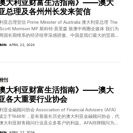
澳大利亚财富生活指南》——澳大
是我生命的归宿。当母亲和恋人产生矛盾的时
，是希望我们在座的每一个人，成为中澳友好
亚总理及各州州长发来贺信
河，聚沙成塔。 现在我要说第三喜，明天
，在澳洲的，要赶去中国看望年迈的父母。在
亚总理贺信 Prime Minister of Australia 澳大利亚总理 The
的航空事业做出巨大贡献，更为中澳两国的经
 Scott Morrison MP 斯科特·莫里森 致澳中商圈全媒体 我们为
力量，无论是《商圈》还是“论坛“”就是一
两国长期维系的经济纽带深感骄傲。中国是我们最大的贸易伙
圈》的平台上相识相知，沟通交流，并通过
最大的商品和服务出口目的地，最大的进口商品来源国，以及
MIN
APRIL 22, 2024
…” 2、陆克文风趣幽默畅谈2018 首先
不断的投资来源。2018年，中国在澳大利亚的投资额较十年前
陆长达半个小时的对话中，老陆一直用非常流
了不止八倍。 《中澳自由贸易协定》是两国经济往来的重要基
包括很多非常有难度和地道的中文词汇。整个
《协定》为澳中经济带来了巨大利好：它推动着经济的增长，
提出的4个问题：展望2018 您对世界格局
直在创造就业机会。 两国之间伙伴关系的可持续发展，在很大
趣的故事？您对澳洲企业进入中国和中国企业
上依赖于继续增强我们在过去几十年中累积起来的商业关系；
特刊
划等问题作出了精彩的回应。他讲道：“我
是澳大利亚着力于为两国的投资人增加贸易和投资机遇的动
院院长研究中美关系长期发展，我们特别重视
 澳大利亚将为每个投资人提供公平的竞争环境。澳大利亚是本
澳大利亚财富生活指南》——澳大
亚、东南亚、南亚包括印度在内的各项问
对外资最开放的国家，欢迎海外投资助力澳大利亚的经济增
亚各大重要行业协会
历史，分析了特朗普政府的贸易保护主义，
就业、创新和其他国家利益。 澳大利亚正处在一个巨大的历史
8整个世界格局说了三个重点，比如，他说：中
当中。我们欢迎并鼓励来自中国的企业家在澳大利亚探索出各
亚金融顾问协会 Association of Financial Advisers (AFA)
独一无二的。在这10年之内，中国将变成全
资良机。 澳大利亚总理 斯科特·莫里森 维多利亚州州长贺信
A成立于1946年，是有着最长历史的澳大利亚金融顾问协会，代
的变化，在特朗普的领导下保护主义越来越强
er of...
澳大利亚财务顾问行业及众多客户的利益。AFA持牌顾问为客
济已经超过了最高峰，开始一个新的过程。他
供专业服务，照顾客户的财务状况。 网址：
MIN
APRIL 22, 2024