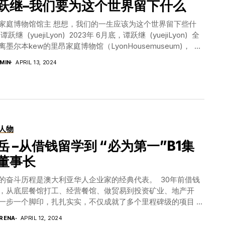
跃继–我们要为这个世界留下什么
区董事总经理周岚女士提到，阿里巴巴在墨
业余时间去汇丰银行 (HSBC)打工，挨家挨户敲门卖信用
“全球买、全球卖、全球付、全球运、全球
 Jef业绩很好 ，从团队第一名逐步做到全澳第三名。在这个过
家庭博物馆馆主 想想，我们的一生应该为这个世界留下些什
地的法律法规经营企业。她引用了马云的话
，他敏锐地感受到房地产火热的关键因素是贷款，于是毕业后
谭跃继 (yuejiLyon) 2023年 6月底，谭跃继 (yuejiLyon) 全
换到一家华人贷款公司工作。 在房地产买卖方面，澳大利亚整
离墨尔本kew的里昂家庭博物馆（LyonHousemuseum)， 因
统公开、透明、完善，不需要背景、资源，且对语言没有更高
们已经把总价值5600万澳元的整个建筑和馆内 350多件收藏
MIN
APRIL 13, 2024
求。 1995年拿到永居身份的华人，正处于收入稳定、家庭团
专家视角
悉数捐赠给非营利组织里昂基金 (LyonFoundation) 了。 我有
结婚成家等准备买房子的时刻。天赐良机，能从澳大利亚房地
观了博物馆。无论是整个建筑的宏伟壮观，还是里面每个细节
为什么澳洲货在天朝那么受
场的底部进入，于是聪明且爱房子的华人圈中一下子出现了许
心巧工、藏品的新奇独特，都让我惊异，不敢相信如此伟大的
宠？《商圈》带您走进澳洲
富神话。 比如一个朋友，不会英语，不会开车，只是在餐馆刷
竟然是夫妇两个人，靠着勤奋工作，从1990年开始一点一滴积
制造协会一探究竟
，但是他最多曾经拥有 40多套房子。这里面的诀窍是运用了
建造和收藏的。 澳大利亚人corbett Lyon的梦想 年轻的时
的金融杠杆。他先买一套房子并装修，待一年左右房子升值后
BY
ADMIN
MARCH 30, 2024
每个人都会有梦想，但是很少有人真正付诸行动 ，而且行动
人物
掉，或者重新评估房屋价值，以此为资本再贷
子，更难得的是，还要带上伴侣共同奋斗。但corbettLyon实
(Refnance)，利用其中的差价去付第二套房子的首付。当然这
岳 –从借钱留学到 “必为第一”B1集
。 里昂家庭博物馆占地 1400平方米，建筑面积有 1200平方
整个房地产趋势往上走的情况下，那时的趋势是房价每 7年翻
 2003年开始设计建造，2008年完工，历时5年。 2009年开
董事长
。 疫情前，澳大利亚GDP已连续 28年增长。同时那几年贷款
来，已接待成千上万人来此参观。它曾被评为世界十大家庭博
，不用任何收入文件，用房子抵押就能贷款 60% ，或者有收
之一。 2010年获得了澳大利亚建筑师协会颁发的哈罗德—德
的奋斗历程是澳大利亚华人企业家的经典代表。 30年前借钱
明，哪怕是海外收入证明，也很容易贷到80%。然后以房租支
罗—安尼尔建筑奖。之后 10年他们又在家庭博物馆隔壁建设了
，从底层餐馆打工、经营餐馆、做贸易到投资矿业、地产开
款利息，一般银行前5年都可以只还利息不还本金。如此循环
公共博物馆。 馆主corbettLyon是墨尔本 Lyons建筑设计事务
一步一个脚印，扎扎实实，不仅成就了多个里程碑级的项目 ，
至于 Jef出门买菜路过房屋拍卖，经常就举手出价买了下来。
创始董事。作为澳大利亚获奖最多的设计从业者之一，
澳大利亚和华人社区做出巨大贡献，并获得了 “新州州长多元
款公司工作的两年，Jeff学习到很多贷款中介业务，但是理念
RENA
APRIL 12, 2024
rbett拥有 40多年的专业经验，其以人为本的建筑设计思想享有
奖”。 所有的磨难都是梦想的起点 祁岳出生在北京，衣食无