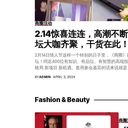
商圈活动
2.14惊喜连连，高潮不断
坛大咖齐聚，干货在此
2月14日情人节这样一个特别的日子里，《商圈》携
坛！同近400位有知识、有品位、有智慧的高端投
格局 新项目 新机遇。套用参会嘉宾的话来说就
会议组织—高质量；准备礼物—高品质；参会嘉
BY
ADMIN
APRIL 3, 2024
来看看那些“吸睛”的亮点吧↓↓↓ 1、主办方欢
雨萌女士致欢迎辞。她首先欢迎大家的到来，尤
的朋友们。她说：“希望今天的论坛的是一个轻松
Fashion & Beauty
这第一喜就是：今天是情人节！这样一个美好的
家有一个特别的纪念。接下来第二喜是我个人的结
穿婚纱在Collins St的教堂门外，有一个陌生的澳洲人
动和温暖至今记忆犹新，那是我来澳洲的第三年
商圈
时刻，但也有太多这样温暖的记忆，我经常说中