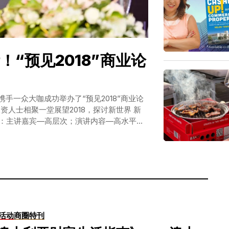
！“预见2018”商业论
！
手一众大咖成功举办了“预见2018”商业论
资人士相聚一堂展望2018，探讨新世界 新
是：主讲嘉宾—高层次；演讲内容—高水平；
宾—高收获。整场论坛惊喜连连，让我们一起
迎辞 首先，主办方澳中《商圈》全媒体社长王
其感谢从中国、新西兰、悉尼、珀斯远道而来
快乐的分享会，因为今天一个大喜的日子，
日子，是陆克文博士选的，我相信他是希望大
婚纪念日。我清晰记得15年前的今天，我身
对我高喊：Congratulation！ 那一刻的感
，十多年来，作为一个新移民，有无数艰难的
活动
商圈特刊
国就像我的母亲，生我养我，是我生命的源