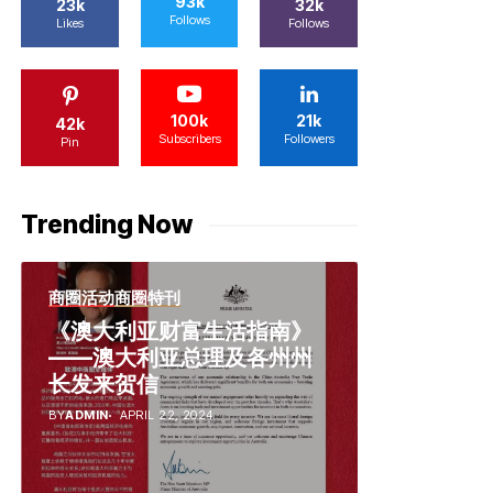
93k
23k
32k
Follows
Likes
Follows
100k
21k
42k
Subscribers
Followers
Pin
Trending Now
商圈活动
商圈特刊
《澳大利亚财富生活指南》
——澳大利亚总理及各州州
长发来贺信
BY
ADMIN
APRIL 22, 2024