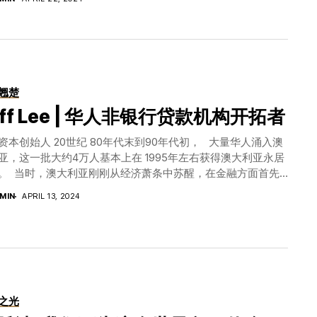
。” 虽然谈论的是一个非常严肃的话题，但
ps://www.afa.asn.au/ 澳大利亚房地产协会 Real Estate
干部”；中国汉字太厉害了，有5万多字，我
titute of Australia （REIA） 澳大利亚房地产协会（简称REIA）
他说《勇者无惧》这本自传非常好，作者是第
大利亚全国性的房地产行业专业协会。REIA是一个没有政治立
澳洲前25位经济学家史鹤凌教授对全球经济包
行业组织，在涉及房地产市场的一系列问题上向联邦政府、反
和陆克文先生的看法不尽相同，尤其是澳洲，他
、房地产行业的专业人士、媒体和公众提供信息和建议。 自
股去年摘掉“最差股市”的帽子，还是澳元汇率
24年成立以来，REIA都是澳洲商业和住宅房地产市场的最可靠的
翘楚
济复苏将伴随着贸易伙伴国家经济回暖，人口稳定增
来源。其成员包括首都领地、北领地、新州、南澳州、塔州、
素到来。虽然澳洲的家庭债务是全球第一，但
eff Lee | 华人非银行贷款机构开拓者
州、维州的房地产研究所，也包括约80%的房地产公司和特许
企业爆点不断，掌声连连 a2亚太区首席执行
机构。 每个领地/州的分会主要为成员的房地产经纪公司提供
答了主持人提及的关于a2洋品牌在中国市场如何取
资本创始人 20世纪 80年代末到90年代初， 大量华人涌入澳
、产品和资源，以帮助他们的业务实践，从而提高行业标准，
范，a2绝对是非常成功的。那么大家一定想
亚，这一批大约4万人基本上在 1995年左右获得澳大利亚永居
提供更专业的服务。 网址：https://reia.asn.au/ 澳大利亚国
席执行官Peter Nathan先生表示，a2
。 当时，澳大利亚刚刚从经济萧条中苏醒，在金融方面首先
合会 National Farmer’s Federation...
安全的，同时在工艺方面流程方面追求精益求
起来。以前澳大利亚房价很低，十几万澳元便可以买到很好的
MIN
APRIL 13, 2024
中国消费者推广a2品牌，为包括乳糖不耐人
，但是贷款非常难，利率也超过了 20% ，整个房地产市场死
粉。 中国企业成功进入澳洲，同仁堂狗不理
沉。 90年代末，银行和贷款方面的政策一扫之前的僵化死
大利亚是正确的选择，墨尔本更是最好的投资
贷款政策发生变化，不但容易借到钱，利率也大幅下降，于是
的文化差异：“这边的人一到六点就下班，
产市场风起云涌，房价不断蹿升。 时势造英雄 宏大资本应运
国，就是工作，工作，工作，”对此，狗不
 2000年， 16岁的 JefLee刚刚从中国香港来悉尼上中学。虽
现状去感动澳洲员工，而不是拿中国模式照搬
龄小，但他积极参与社会实践 ，也感受到了澳大利亚房地产
大利亚一定要重视微小企业，营业额几百万
度。因为他是中国大陆人，在中国香港就是寄宿，所以人非常
之光
快速的成长”。张总睿智幽默的发言让观众
，边读书边去餐馆、加油站打工赚钱。后来到黄金海岸上大