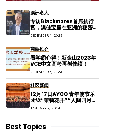
澳洲名人
专访Blackmores首席执行
官，澳佳宝赢在亚洲的秘密原
来是…
DECEMBER 4, 2023
商圈推介
看学霸心得！新金山2023年
VCE中文高考再创佳绩！
DECEMBER 7, 2023
社区新闻
12月17日AYCO 青年使节乐
团继“茉莉花开”“人间四月
天”后第三场“心向和平”音乐
JANUARY 7, 2024
会圆满举行！
Best Topics