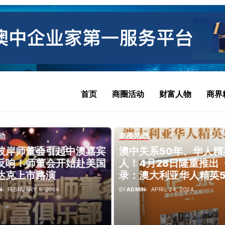
首页
商圈活动
财富人物
商界
动
商圈活动
彼岸师董会引起中澳嘉宾
澳中关系50年、华人精
反响！师董会开始赴美国
人！4月28日隆重推出
达克上市路演
录：澳大利亚华人精英5
人》新书发布会
N
FEBRUARY 5, 2024
BY
ADMIN
APRIL 24, 2024