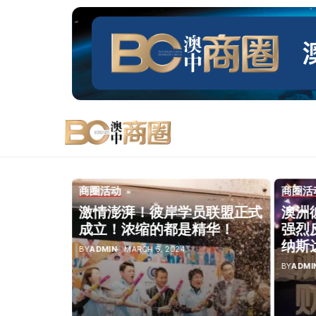
商圈活动
商圈活
看的更远，
激情澎湃！彼岸学员联盟正式
澳洲
学院首次
成立！浓缩的都是精华！
强烈
纳斯
BY
ADMIN
MARCH 5, 2024
BY
ADMI