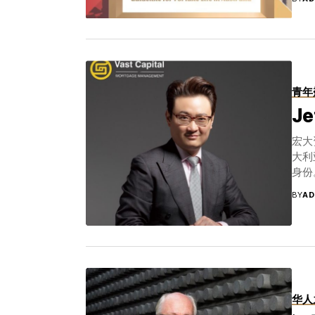
说：“我本人在狗年作出的决定，把钱放在银行里
htt
穿插了很多幽默的语言，比如说老陆说自己是“老
Ins
这个老外脑筋都记不住了；说到自己的自传时，
是澳
一流的！ 3、史鹤凌教授预测2018年经济趋势 
场的
括美中澳的2018经济形势进行了分析，那么他
对党
认为2018年澳洲经济将会总体回暖。不管是从澳
19
青年
稳定在0.75-0.8区间内看，2018年澳洲经
信息
长，本土经济成功转型，基础设施投资加速等因
J
西澳
史教授认为2018年比起去年一定更好！ 4、三位
代理
官Peter Nathan先生在我们的专题讨论中回
宏大
信息
得成功的问题。 说起澳洲企业成功进入中国的典
大利
为公众
知道a2在中国市场上成功的秘诀吧。对此，a2亚太区首
身份
家农民联
集团确保在中国市场的材料和资源都是最好、最
活跃
BY
AD
精。在渠道方面，a2通过阿里巴巴等电商平台向
房产
群在内的中国消费者提供全世界独一无二的a2奶
气沉
集团是非常棒的典范。董事长张彦森先生认为澳
板，
之处之一。他也幽默地提到了投资澳洲企业也遇上
房地
还有年假，还要过情人节，还喜欢冲浪，不像在中
而生
理持包容的态度，并选择用中国市场快速发展的
然年
硬套。提及给投资人的建议时，张总指出“投资澳
的热
华人
甚至几十万那种，投资花的钱不多，但未来能获得
独立