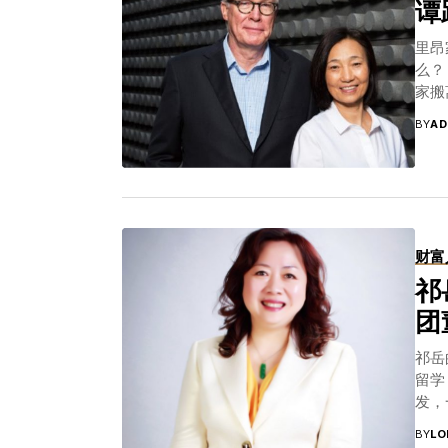
谭
们笑声连连，不少人都路转粉。 阿里巴巴澳新地
学，
尔本设立办公室源于集团的电子商务全球化战略：
卡。
里昂
玩”，周岚女士尤其强调要尊重本地文化，按照当
程中
么？ 
说五个新——新零售...
果断
家搬
个系
为他
BY
AD
的要
品，
聚或
幸参
产市
的匠
多造
工程
盘子
累、
贷款
候，
财富
就卖
一辈
款 
祁
现了
是在
米，
团
一倍
业以
容易
物馆
祁岳
入证
斯布
留学
持贷
一座
发，
，以
所的
更为
在贷
BY
LO
co
文化