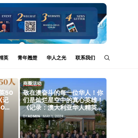
精英
青年翘楚
华人之光
联系我们
商圈活动
商圈活动
英50
敬在澳奋斗的每一位华人！你
博鳌亚洲
《记
们是灿烂星空中的真心英雄！
举行，亚
0
《记录：澳大利亚华人精英
化未来！
50人》新闻发布会隆重举
BY
ADMIN
MAY 1, 2024
BY
ADMIN
APR
行！