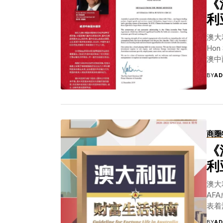
《
头，那么澳洲就像我的恋人，后半生的伴侣，也
候，我内心非常难过，因此今天我举办这个论坛
利
的大使，成为一个和平的传递者和沟通者。滴水成
是大年三十，对于新移民而言，春节是不容易的
澳大利
中国的又要赶来夫妻子女团聚，他们为中澳两国
Hon
济做出巨大贡献，那么我们也希望贡献自己的一份
澳中
个媒人，把两个有缘分的人介绍在一起，在《商
伴，
BY
AD
《商圈》终成眷属！祝愿今天所有的嘉宾，收获满满…
源源
老陆祝大家新年快乐，万事如意。在主持人和老
增长
利的中文来回答问题，没有掺杂一个英文单词，
石，
过程不乏风趣幽默，让观众欢笑不断。 关于主持人
并一
的分析？您对中国的研究和了解过程中有哪些有
程度
商圈
投资澳洲有哪些建议？谈谈您的自传及您未来的计
这也
去美国哈佛大学，在纽约作为亚洲协会政策研究
力。
《
中美关系、中日关系、朝鲜半岛安全挑战以及北
地区
利
题。”他带领大家回顾了一下二战后的美国和澳洲
长、
解读了中国和澳洲不同的政治制度。但他对201
机遇
澳大利
国的崛起是一个很清楚的趋势，经济方面的成绩是
种投
AF
球最重要的经济体；美国的全球作用发生了极大
Premi
表着
烈。他怀疑2018年的经济走势，他认为全球经
户提
BY
AD