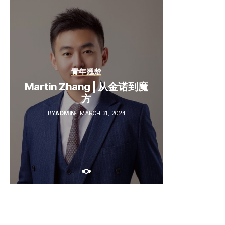
创业澳洲
专家视角
青年翘楚
澳洲灿烂阳光下的华人农场
澳洲灿烂
为什么澳洲货在天朝那么受
Martin Zhang | 从金诺到魔
主——专访澳大利亚维珍绿
主——专
宠？《商圈》带您走进澳洲
生态橄榄园园主及品牌创始
方
生态橄榄
制造协会一探究竟
人DANIEL邓鹏
人D
BY
ADMIN
MARCH 31, 2024
BY
ADMIN
MARCH 30, 2024
BY
LORENA
APRIL 3, 2024
BY
LOR