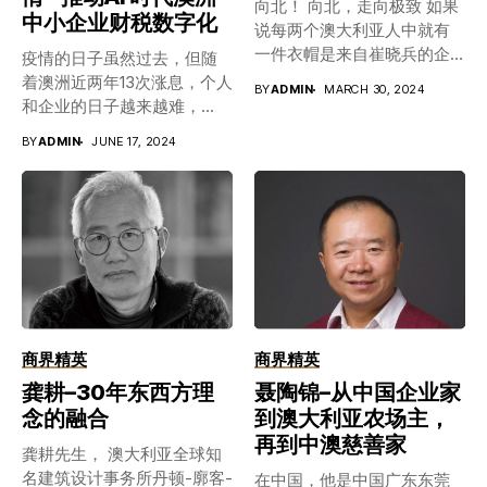
向北！ 向北，走向极致 如果
中小企业财税数字化
说每两个澳大利亚人中就有
一件衣帽是来自崔晓兵的企
疫情的日子虽然过去，但随
业，你说这个人厉害不？更
着澳洲近两年13次涨息，个人
BY
ADMIN
MARCH 30, 2024
厉害的是，不仅在澳大利
和企业的日子越来越难，
亚，在欧洲和美国 ，他的产
2024年5月澳洲企业破产案已
BY
ADMIN
JUNE 17, 2024
品也遍布 12000家ALDI。十
经达到自2015年以来最高水
几年来，随着ALDI全球扩张
平，比2023年增长了41%。
的脚步，从产品开发、下订
而维州政府债务竟然接近全
单、品控、运输到出口 ，他
州生产总值的1/4, 各种各样税
一刻不停地打造了 100多个
务翻倍增长，预计到3年后平
上下游产业链，成为中国户
均到每个人身上是2.75万澳
外界最懂材料、 当然 ，看着
元，可见，艰难必然持续。
容易 ，做起来难。 大家不知
在如此艰难时刻，企业的降
道的是，他曾经遭遇一张订
本和增效势在必行。 一、 节
商界精英
商界精英
单损失1000多万元人民币的
省的就是利润 整个市场不
艰难时刻，也想象不到觉醒
龚耕–30年东西方理
聂陶锦–从中国企业家
好，增效无法立竿见影，那
的力量是怎样促进他完成自
念的融合
到澳大利亚农场主，
么降本是第一位。 很多老板
愈重塑生活并再次重回巅峰
可能从没有认真考虑过，多
再到中澳慈善家
龚耕先生， 澳大利亚全球知
的过程。晓兵只相信 ：向北!
赚1000，实际利润有可能才
名建筑设计事务所丹顿-廓客-
在中国，他是中国广东东莞
向北! 走向极致 晓兵只相