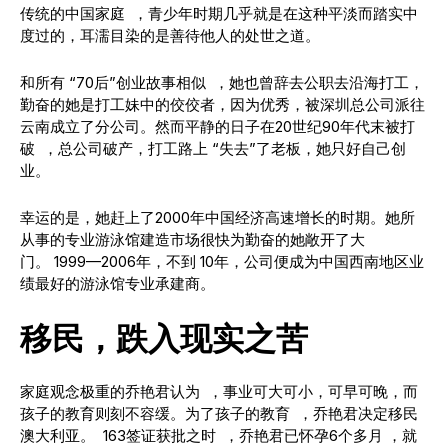
传统的中国家庭 ，青少年时期几乎就是在这种平淡而踏实中
度过的，耳濡目染的是善待他人的处世之道。
和所有 “70后”创业故事相似 ，她也曾辞去公职去沿海打工，
勤奋的她是打工妹中的佼佼者，因为优秀，被深圳总公司派往
云南成立了分公司。然而平静的日子在20世纪90年代末被打
破 ，总公司破产，打工路上 “失去”了老板，她只好自己创
业。
幸运的是，她赶上了2000年中国经济高速增长的时期。她所
从事的专业游泳馆建造市场很快为勤奋的她敞开了大
门。 1999—2006年，不到 10年，公司便成为中国西南地区业
绩最好的游泳馆专业承建商。
移民，跌入现实之苦
家庭观念极重的乔艳君认为 ，事业可大可小，可早可晚，而
孩子的教育则刻不容缓。为了孩子的教育 ，乔艳君决定移民
澳大利亚。 163签证获批之时 ，乔艳君已怀孕6个多月 ，就