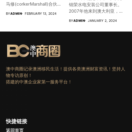
是500，而节省1000，这
马修(corkerMarshall)合伙
锦荣水电安装公司董事长。
信 ：向北!...
1000直接就是利润。 那么可
人，曾担任一年一度的澳大
2007年他来到澳大利亚，
以降低哪些成本呢？ 人工是
BY
ADMIN
FEBRUARY 13, 2024
利亚联邦建筑师协会奖评
在 163商业移民签证中成为第
澳洲第一大成本，尤其澳洲
BY
ADMIN
JANUARY 2, 2024
委，擅长跨文化的建筑设计
一个以做葡萄酒贸易拿到永
工会势力强大，澳洲工人的
和规划， 参与了中澳两国的
久居留权 (PR) 的人，拿到
福利待遇堪称世界第一，不
大量建筑项目。 2016年他获
PR后他选择居住在墨尔本，
但有各种正常的带薪节日和
得当今最具国际影响力的权
逐步放弃中澳两边跑。一开
病假等，更有“男女同等的育
威设计大奖之一。 豪宅类”提
始他投资物业管理公司 ，
儿假”、“家暴假”、“生理
名奖，他可谓设计与商业领
2015年他买了一个25万平方
假”，甚至4天工作5天薪水的
域的东西方理念融合的最佳
米的昆士兰农场。他一步步
新花样频频出现，让企业真
践行者。墨尔本2020年的春
澳中商圈记录澳洲移民生活！提供各类澳洲财富资讯！坚持人
操办了大女儿的婚礼，送二
是苦不堪言。除了人工成本
天因为疫情分外安静，但有
物专访原创！
女儿去英国留学，把小女儿
还有出差，餐饮，招待客户
一个身影从没有停下忙碌的
搭建的中澳企业家第一服务平台！
送到私立寄宿中学，又在所
等各种零散费用。有多少老
脚步。从 5米长的奢侈工作台
有人惊讶的眼光中，卖掉又
板可以说出，这些费用在整
举目望去 ，是宽阔、高举、
在所有人惊讶的眼光中，卖
个成本中的占比？有多少老
通透的客厅和足有50平方米
掉了墨尔本的房子，然后夫
板可以知道哪个销售花销最
的整面无框玻璃幕墙，以及
妻两人踏踏实实搬到昆士兰
多却业绩平平？有多少老板
窗外绿树掩映下的简约的庭
农场，认认真真做起了农
知道具体的花销是否合理？
院。在这里居家办公是怎样
快捷链接
民。 经过潜心研究、起早贪
又有多少老板知道仅仅报销
的一份幸福! 忙碌的龚耕先生
黑播种，仅仅两年，聂陶锦
的一个环节占用销售，会计
返回首页