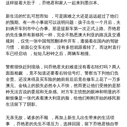
这样挺着大肚子 ，乔艳君和家人一起来到墨尔本。
新生活的忙乱可想而知 ，可是困难之大还是远远超过了他们
的预期。有一件小事就可以说明问题：孩子出生一个月后，夫
妇俩开车到市中心办事。那是提新车第一次正式上路。乔艳君
的先生像所有新移民一样，完全不熟悉澳大利亚的路况及交通
规则 ，仅凭一张中国驾照翻译件开车，遵循着在国内的驾驶
习惯 ，前面公交车右转 ，没有多想就跟着转了。而这时直行
车已经启动 ，短短几秒钟之后，两辆车相撞。
警察很快赶到现场，问乔艳君夫妇难道没有看右转灯吗？两人
面面相觑 ，竟不知道还要看右转信号灯。警察当下判他们负
全责。还没来得及买车险的她前前后后竟在修车上花了一万多
澳元。金钱上的损失必然令人不快，然而更让他们受挫的是那
种无法言说的委屈和无奈感。对方车主愤怒的眼神和明显的不
耐烦像是一张代表着澳大利亚的脸，给他们刚刚开始的移民新
生活留下了阴影。
无亲无故，诸多的不顺 ，再加上新生儿出生带来的生活琐
事 ，乔艳君的先生不堪压力，选择回国，留下乔艳君独自带