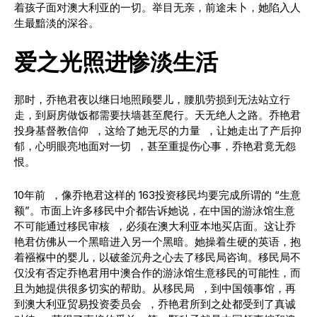
着孩子面对澳大利亚的一切。举目无亲，前途未卜，她陷入人
生最黯淡的深谷。
爱之光照进惨淡生活
那时，乔艳君夜以继日地照顾婴儿，腰肌劳损到无法站立行
走，到厨房做饭都需要扶墙甚至爬行。天无绝人之路。乔艳君
投身基督教信仰 ，这给了她无尽的力量 ，让她走出了产后抑
郁，心明眼亮地面对一切 ，甚至重提伤心事，乔艳君竟无怨
恨。
10年前 ，像乔艳君这样的 163投资移民均要完成所谓的 “生意
额”。市面上许多移民中介都告诉她说，在中国的游泳馆生意
不可能通过移民审核 ，必须在澳大利亚本地买店面。这让乔
艳君仿佛从一个黑暗进入另一个黑暗。她操着生硬的英语，抱
着襁褓中的婴儿，以破釜沉舟之心去了移民局咨询。移民局不
仅没有否定乔艳君用中澳合作的游泳馆生意移民的可能性，而
且为她提供很多切实的帮助。从移民局 ，到中国领事馆，再
到澳大利亚贸易投资委员会 ，乔艳君所到之处都受到了真诚