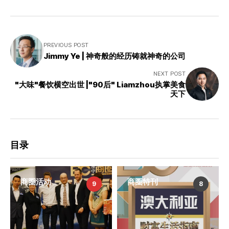
PREVIOUS POST
Jimmy Ye | 神奇般的经历铸就神奇的公司
NEXT POST
"大味"餐饮横空出世 |"90后" Liamzhou执掌美食
天下
目录
商圈活动
商圈特刊
9
8