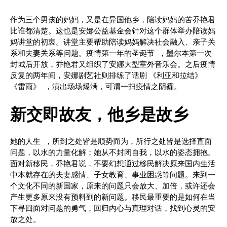
作为三个男孩的妈妈，又是在异国他乡，陪读妈妈的苦乔艳君
比谁都清楚。这也是安娜公益基金会针对这个群体举办陪读妈
妈讲堂的初衷。讲堂主要帮助陪读妈妈解决社会融入、亲子关
系和夫妻关系等问题。疫情第一年的圣诞节 ，墨尔本第一次
封城后开放，乔艳君又组织了安娜大型室外音乐会。之后疫情
反复的两年间，安娜剧艺社则排练了话剧 《利亚和拉结》
《雷雨》 ，演出场场爆满，可谓一扫疫情之阴霾。
新交即故友，他乡是故乡
她的人生 ，所到之处皆是顺势而为，所行之处皆是选择直面
问题，以水的力量化解；她从不封闭自我，以水的姿态拥抱。
面对新移民，乔艳君说，不要幻想通过移民解决原来国内生活
中本就存在的夫妻感情、子女教育、事业困惑等问题。来到一
个文化不同的新国家，原来的问题只会放大、加倍，或许还会
产生更多原来没有预料到的新问题。移民最重要的是如何在当
下寻回面对问题的勇气，回归内心与真理对话，找到心灵的安
放之处。