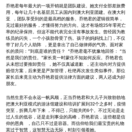
乔艳君每年最大的一项开销就是团队建设。她支付全部差旅费
用，每年让几十名基层员工从国内到澳大利亚团建。在澳大利
亚 ，团队享受到的是最高档的服务。乔艳君的逻辑很简单，
见过最好的服务，才懂得努力的方向。这才有场馆25年零死亡
率的纪录保持。但这不能代表完全没有事故发生。曾经因为教
练员的闪失，一个小孩肋骨受了伤。孩子的妈妈找上门，不仅
带了好几个人助阵 ，更是拿出了自己做律师的气势。面对家
长的质问：”到底是谁的责任？ “乔艳君毫不犹豫地回答： “当
然是我们的责任。”家长竟一时蒙住不知如何反应。乔艳君也
从未想过要推卸责任 ，她不仅真诚道歉 ，还主动向对方提供
赔偿方案，后来更是严加管理，杜绝再次发生类似事件。那位
家长后来竟主动为乔艳君提供法律方面的建议，两人还成为好
朋友。
当然生意不会永远一帆风顺，正当乔艳君和大儿子兴致勃勃地
把澳大利亚模式的游泳馆建设和培训扩展到32个之多时，疫情
突至，折腾几年下来 ，不得已，只能关闭6个。不过无论是走
过人生的低谷，还是走到事业的高峰，乔艳君说，这些都是信
仰的恩典 ，自己只不过是容器。而信仰给我们最宝贵的礼物
莫过于智慧，这智慧无边无际，时刻引领着她。