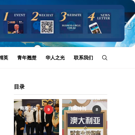
精英
青年翘楚
华人之光
联系我们
目录
商圈活动
商圈特刊
9
8