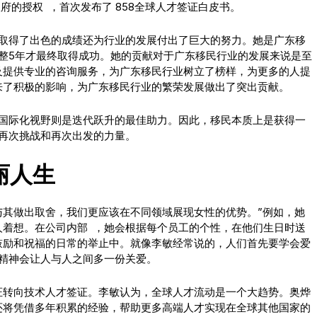
府的授权 ，首次发布了 858全球人才签证白皮书。
上取得了出色的成绩还为行业的发展付出了巨大的努力。她是广东移
整5年才最终取得成功。她的贡献对于广东移民行业的发展来说是至
及提供专业的咨询服务，为广东移民行业树立了榜样，为更多的人提
来了积极的影响，为广东移民行业的繁荣发展做出了突出贡献。
备国际化视野则是迭代跃升的最佳助力。因此，移民本质上是获得一
再次挑战和再次出发的力量。
丽人生
与其做出取舍，我们更应该在不同领域展现女性的优势。”例如，她
人着想。在公司内部 ，她会根据每个员工的个性，在他们生日时送
鼓励和祝福的日常的举止中。就像李敏经常说的，人们首先要学会爱
精神会让人与人之间多一份关爱。
证转向技术人才签证。李敏认为，全球人才流动是一个大趋势。奥烨
还将凭借多年积累的经验，帮助更多高端人才实现在全球其他国家的