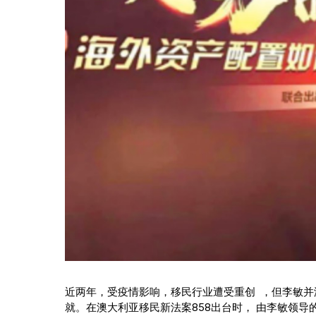
近两年，受疫情影响，移民行业遭受重创 ，但李敏
就。在澳大利亚移民新法案858出台时， 由李敏领