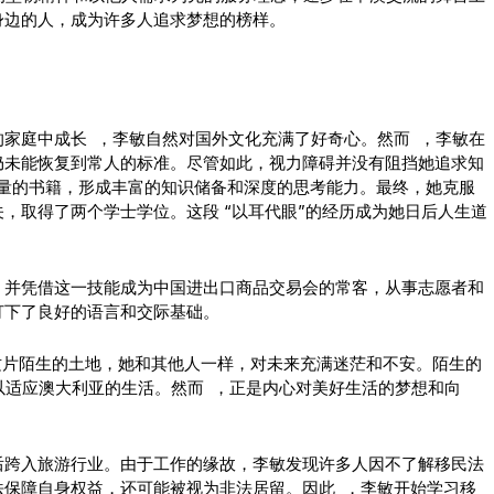
身边的人，成为许多人追求梦想的榜样。
家庭中成长 ，李敏自然对国外文化充满了好奇心。然而 ，李敏在
仍未能恢复到常人的标准。尽管如此，视力障碍并没有阻挡她追求知
大量的书籍，形成丰富的知识储备和深度的思考能力。最终，她克服
，取得了两个学士学位。这段 “以耳代眼”的经历成为她日后人生道
，并凭借这一技能成为中国进出口商品交易会的常客，从事志愿者和
打下了良好的语言和交际基础。
到这片陌生的土地，她和其他人一样，对未来充满迷茫和不安。陌生的
以适应澳大利亚的生活。然而 ，正是内心对美好生活的梦想和向
后跨入旅游行业。由于工作的缘故，李敏发现许多人因不了解移民法
法保障自身权益，还可能被视为非法居留。因此 ，李敏开始学习移