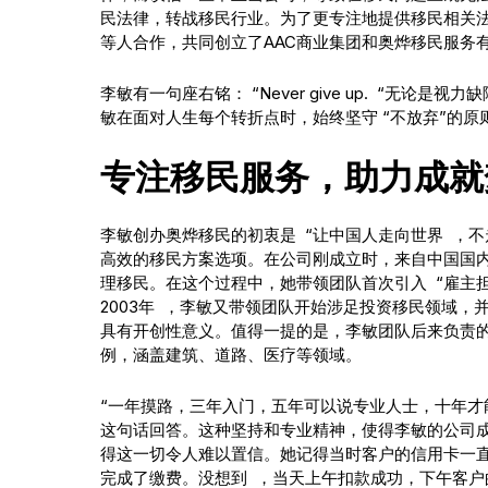
民法律，转战移民行业。为了更专注地提供移民相关法
等人合作，共同创立了AAC商业集团和奥烨移民服务
李敏有一句座右铭： “Never give up. “无
敏在面对人生每个转折点时，始终坚守 “不放弃”的原
专注移民服务，助力成就
李敏创办奥烨移民的初衷是 “让中国人走向世界 ，
高效的移民方案选项。在公司刚成立时，来自中国国
理移民。在这个过程中，她带领团队首次引入 “雇主
2003年 ，李敏又带领团队开始涉足投资移民领域，
具有开创性意义。值得一提的是，李敏团队后来负责的
例，涵盖建筑、道路、医疗等领域。
“一年摸路，三年入门，五年可以说专业人士，十年才
这句话回答。这种坚持和专业精神，使得李敏的公司成
得这一切令人难以置信。她记得当时客户的信用卡一
完成了缴费。没想到 ，当天上午扣款成功，下午客