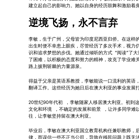
建立起自己的影响力。她以自身的经历鼓舞和激励着
逆境飞扬，永不言弃
李敏，生于广州，父母皆为印度尼西亚归侨。在这样的
出生时便不幸患上眼疾，尽管经历了多次手术，视力
识和追求梦想的步伐。她通过倾听的方式 “阅读”了
了困难，以积极的态度和努力的精神，攻克了学业难关
路上披荆斩棘的力量源泉。
得益于父亲是英语系教授，李敏能说一口流利的英语
翻译工作。这些经历为她日后在澳大利亚的事业发展
20世纪90年代初 ，李敏随家人移居澳大利亚。初
文化和环境 ，不确定的发展和前景 ，让许多同学难
往，让李敏坚持留在澳大利亚。
毕业后，李敏在澳大利亚国立教育机构任兼职教师，
律，而误信一些不正当公司，导致在移民问题上既无